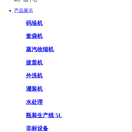
产品展示
码垛机
套袋机
蒸汽收缩机
拔盖机
外洗机
灌装机
水处理
瓶装生产线 5L
非标设备